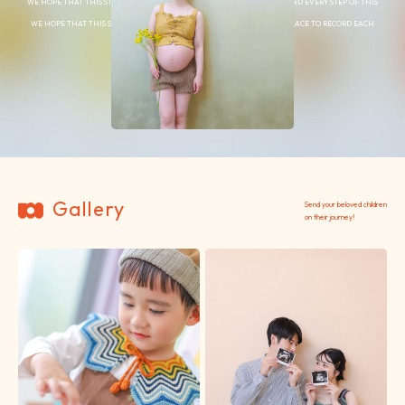
WE HOPE THAT THIS STUDIO WILL SERVE AS A PLACE TO RECORD EACH AND EVERY STEP OF THIS
JOURNEY CALLED LIFE.
WE HOPE THAT THIS STUDIO WILL BE LOVED BY MANY FAMILIES AS A PLACE TO RECORD EACH
STEP OF THE JOURNEY OF LIFE.
Gallery
Send your beloved children
on their journey!