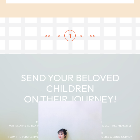
1
SEND YOUR BELOVED
CHILDREN
ON THEIR JOURNEY!
MATKA. IS A “JOURNEY” THROUGH A CHILD’S GROWTH,
MATKA. AIMS TO BE A PLACE WHERE PARENTS AND CHILDREN CAN CREATE EXCITING MEMORIES
TOGETHER.
FROM THE PERSPECTIVE OF A MOTHER AND FATHER,
FROM THE PERSPECTIVE OF A MOTHER AND FATHER, A CHILD’S GROWTH IS LIKE A LONG JOURNEY.