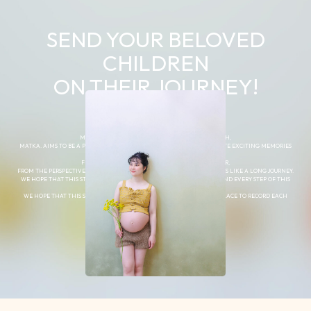
SEND YOUR BELOVED
CHILDREN
ON THEIR JOURNEY!
MATKA. IS A “JOURNEY” THROUGH A CHILD’S GROWTH,
MATKA. AIMS TO BE A PLACE WHERE PARENTS AND CHILDREN CAN CREATE EXCITING MEMORIES
TOGETHER.
FROM THE PERSPECTIVE OF A MOTHER AND FATHER,
FROM THE PERSPECTIVE OF A MOTHER AND FATHER, A CHILD’S GROWTH IS LIKE A LONG JOURNEY.
WE HOPE THAT THIS STUDIO WILL SERVE AS A PLACE TO RECORD EACH AND EVERY STEP OF THIS
JOURNEY CALLED LIFE.
WE HOPE THAT THIS STUDIO WILL BE LOVED BY MANY FAMILIES AS A PLACE TO RECORD EACH
STEP OF THE JOURNEY OF LIFE.