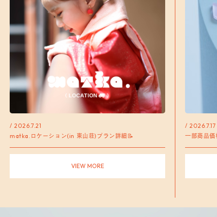
/ 2026.7.21
/ 2026.7.17
matka.ロケーション(in 東山荘)プラン詳細📝
一部商品価
VIEW MORE