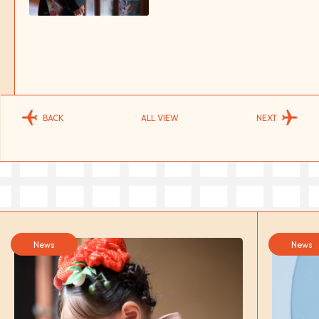
BACK
ALL VIEW
NEXT
News
News