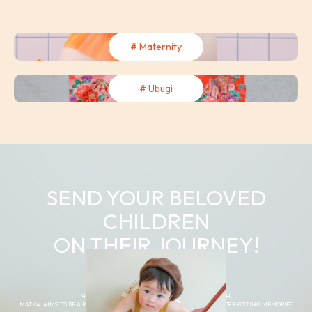
# Maternity
# Ubugi
SEND YOUR BELOVED
CHILDREN
ON THEIR JOURNEY!
MATKA. IS A “JOURNEY” THROUGH A CHILD’S GROWTH,
MATKA. AIMS TO BE A PLACE WHERE PARENTS AND CHILDREN CAN CREATE EXCITING MEMORIES