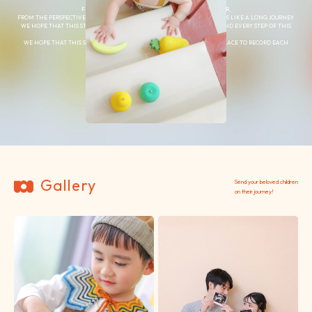
TOGETHER.
FROM THE PERSPECTIVE OF A MOTHER AND FATHER,
FROM THE PERSPECTIVE OF A MOTHER AND FATHER, A CHILD’S GROWTH IS LIKE A LONG JOURNEY.
WE HOPE THAT THIS STUDIO WILL SERVE AS A PLACE TO RECORD EACH AND EVERY STEP OF THIS
JOURNEY CALLED LIFE.
WE HOPE THAT THIS STUDIO WILL BE LOVED BY MANY FAMILIES AS A PLACE TO RECORD EACH
STEP OF THE JOURNEY OF LIFE.
Gallery
Send your beloved children
on their journey!