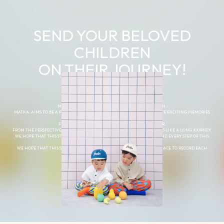
SEND YOUR BELOVED
CHILDREN
ON THEIR JOURNEY!
MATKA. IS A “JOURNEY” THROUGH A CHILD’S GROWTH,
MATKA. AIMS TO BE A PLACE WHERE PARENTS AND CHILDREN CAN CREATE EXCITING MEMORIES
TOGETHER.
FROM THE PERSPECTIVE OF A MOTHER AND FATHER,
FROM THE PERSPECTIVE OF A MOTHER AND FATHER, A CHILD’S GROWTH IS LIKE A LONG JOURNEY.
WE HOPE THAT THIS STUDIO WILL SERVE AS A PLACE TO RECORD EACH AND EVERY STEP OF THIS
JOURNEY CALLED LIFE.
WE HOPE THAT THIS STUDIO WILL BE LOVED BY MANY FAMILIES AS A PLACE TO RECORD EACH
STEP OF THE JOURNEY OF LIFE.